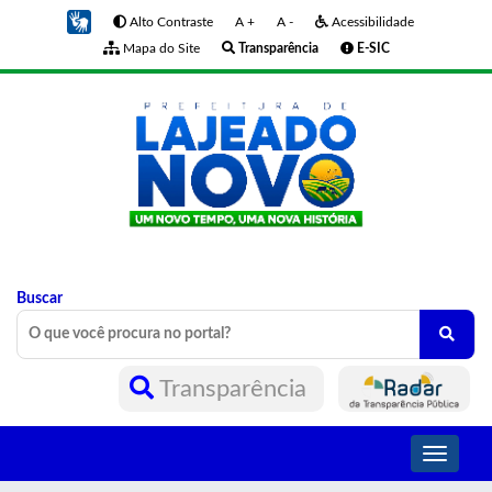
Alto Contraste
A +
A -
Acessibilidade
Mapa do Site
Transparência
E-SIC
Buscar
Transparência
Toggle
navigati