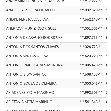
ANA MARIA GONCALVES DA COSTA
***.917.922-**
18
ANA ROSA PEREIRA DE MELO
***.032.823-**
10
ANDRE PEREIRA DA SILVA
***.662.143-**
01
ANERIVAN MUNIZ RODRIGUES
***.551.563-**
01
ANTONIA DE ARAUJO RODRIGUES
***.897.733-**
08
ANTONIA DOS SANTOS CHAVES
***.326.723-**
18
ANTONIA SANTANA SILVA REIS
***.623.293-**
18
ANTONIO INACIO ALVES MOREIRA
***.006.478-**
01
ANTONIO SILVA SANTOS
***.608.453-**
03
ANTONIO SOUSA DE OLIVEIRA
***.053.043-**
08
ARIADENES MOTA MARINHO
***.993.303-**
31
ARIETANIA MOTA MARINHO
***.541.843-**
08