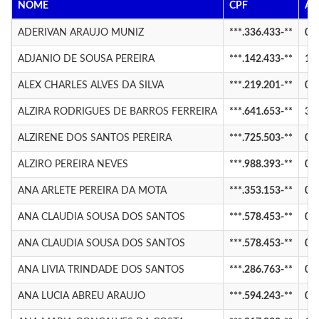
NOME
CPF
AD
ADERIVAN ARAUJO MUNIZ
***.336.433-**
08
ADJANIO DE SOUSA PEREIRA
***.142.433-**
18
ALEX CHARLES ALVES DA SILVA
***.219.201-**
01
ALZIRA RODRIGUES DE BARROS FERREIRA
***.641.653-**
31
ALZIRENE DOS SANTOS PEREIRA
***.725.503-**
02
ALZIRO PEREIRA NEVES
***.988.393-**
01
ANA ARLETE PEREIRA DA MOTA
***.353.153-**
08
ANA CLAUDIA SOUSA DOS SANTOS
***.578.453-**
08
ANA CLAUDIA SOUSA DOS SANTOS
***.578.453-**
01
ANA LIVIA TRINDADE DOS SANTOS
***.286.763-**
08
ANA LUCIA ABREU ARAUJO
***.594.243-**
01