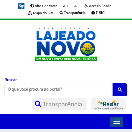
Alto Contraste
A +
A -
Acessibilidade
Mapa do Site
Transparência
E-SIC
Buscar
Transparência
Toggle
navigati