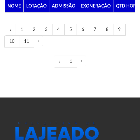
NOME
LOTAÇÃO
ADMISSÃO
EXONERAÇÃO
QTD HORA
‹
1
2
3
4
5
6
7
8
9
›
10
11
›
‹
1