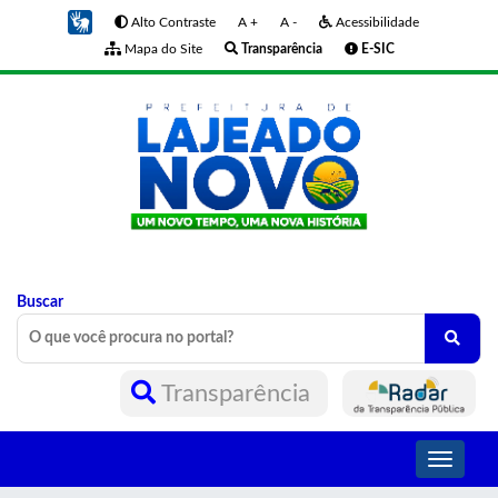
Alto Contraste
A +
A -
Acessibilidade
Mapa do Site
Transparência
E-SIC
Buscar
Transparência
Toggle
navigati