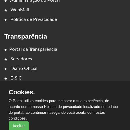
Administração do Portal
WebMail
Política de Privacidade
Transparência
Portal da Transparência
Servidores
Diário Oficial
E-SIC
Cookies.
O Portal utiliza cookies para melhorar a sua experiência, de
acordo com a nossa Politica de privacidade localizado no rodapé
do portal, ao continuar navegando você aceita com estas
condições.
2026 - PREFEITURA MUNICIPAL DE LAJEADO NOVO. Todos os
direitos reservados.
Aceitar