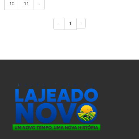
10
11
›
›
‹
1