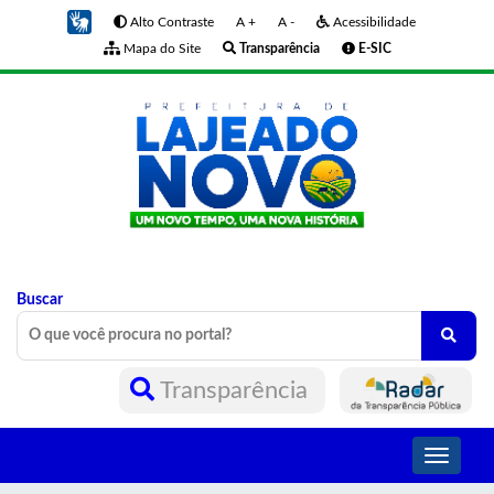
Alto Contraste
A +
A -
Acessibilidade
Mapa do Site
Transparência
E-SIC
Buscar
Transparência
Toggle
navigati