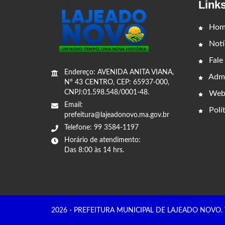
Link
Hom
Notí
Fale
Endereço: AVENIDA ANITA VIANA,
Admi
Nº 43 CENTRO, CEP: 65937-000,
CNPJ:01.598.548/0001-48.
Web
Email:
Polít
prefeitura@lajeadonovo.ma.gov.br
Telefone: 99 3584-1197
Horário de atendimento:
Das 8:00 às 14 hrs.
2026 - PREFEITURA MUNICIPAL DE LAJEADO NOVO. Todo