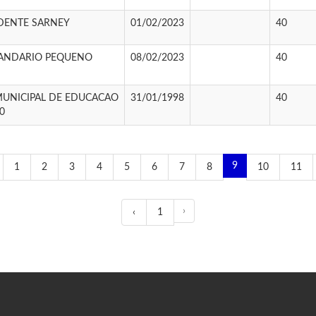
IDENTE SARNEY
01/02/2023
40
ANDARIO PEQUENO
08/02/2023
40
UNICIPAL DE EDUCACAO
31/01/1998
40
00
9
1
2
3
4
5
6
7
8
10
11
›
‹
1