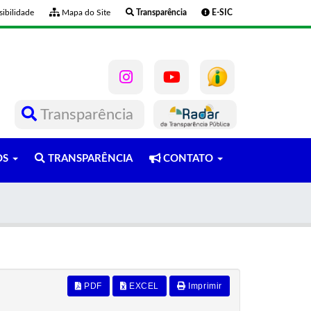
ibilidade
Mapa do Site
Transparência
E-SIC
Transparência
OS
TRANSPARÊNCIA
CONTATO
PDF
EXCEL
Imprimir