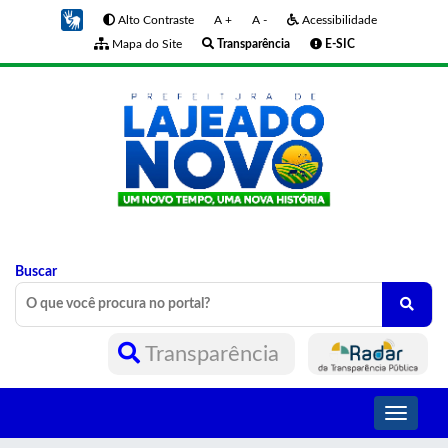
Alto Contraste
A +
A -
Acessibilidade
Mapa do Site
Transparência
E-SIC
Buscar
Transparência
Toggle
navigati