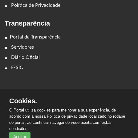
Política de Privacidade
Transparência
Portal da Transparência
Servidores
Diário Oficial
E-SIC
Cookies.
O Portal utiliza cookies para melhorar a sua experiência, de
2026 - PREFEITURA MUNICIPAL DE LAJEADO NOVO. Todos os
acordo com a nossa Politica de privacidade localizado no rodapé
direitos reservados.
do portal, ao continuar navegando você aceita com estas
condições.
Aceitar