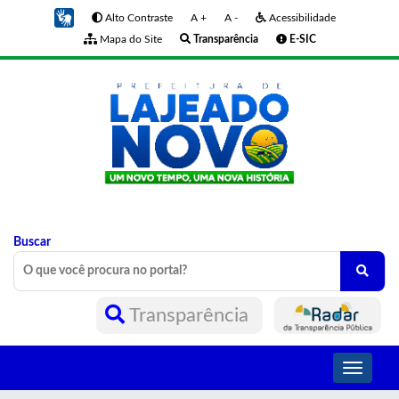
Alto Contraste
A +
A -
Acessibilidade
Mapa do Site
Transparência
E-SIC
Buscar
Transparência
Toggle
navigati