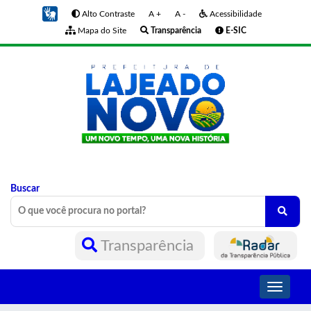
Alto Contraste
A +
A -
Acessibilidade
Mapa do Site
Transparência
E-SIC
Buscar
Transparência
Toggle
navigati