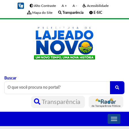
Alto Contraste
A +
A -
Acessibilidade
Mapa do Site
Transparência
E-SIC
Buscar
Transparência
Toggle
navigati